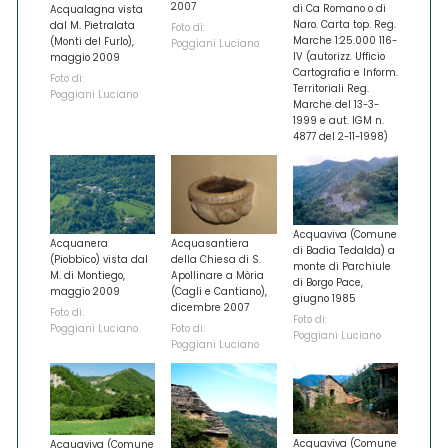
2007
di Ca Romano o di
Acqualagna vista
Naro. Carta top. Reg.
dal M. Pietralata
Foto di:
Marche 1:25.000 116-
(Monti del Furlo),
Poggiani Luciano
IV (autorizz. Ufficio
maggio 2009
Cartografia e Inform.
Foto di:
Territoriali Reg.
Poggiani Luciano
Marche del 13-3-
1999 e aut. IGM n.
4877 del 2-11-1998)
Acquaviva (Comune
Acquanera
Acquasantiera
di Badia Tedalda) a
(Piobbico) vista dal
della Chiesa di S.
monte di Parchiule
M. di Montiego,
Apollinare a Mòria
di Borgo Pace,
maggio 2009
(Cagli e Cantiano),
giugno 1985
dicembre 2007
Foto di:
Foto di:
Poggiani Luciano
Foto di:
Poggiani Luciano
Poggiani Luciano
Acquaviva (Comune
Acquaviva (Comune