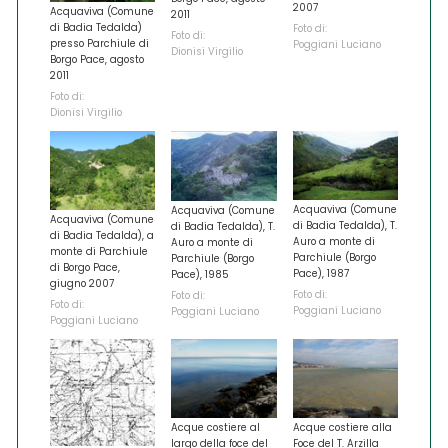
2007
Acquaviva (Comune
2011
di Badia Tedalda)
Foto di:
Foto di:
presso Parchiule di
Poggiani Luciano
Dionisi Virgilio
Borgo Pace, agosto
2011
Foto di:
Dionisi Virgilio
Acquaviva (Comune
Acquaviva (Comune
Acquaviva (Comune
di Badia Tedalda), T.
di Badia Tedalda), T.
di Badia Tedalda), a
Auro a monte di
Auro a monte di
monte di Parchiule
Parchiule (Borgo
Parchiule (Borgo
di Borgo Pace,
Pace), 1987
Pace), 1985
giugno 2007
Foto di:
Foto di:
Foto di:
Poggiani Luciano
Poggiani Luciano
Poggiani Luciano
Acque costiere al
Acque costiere alla
largo della foce del
Foce del T. Arzilla