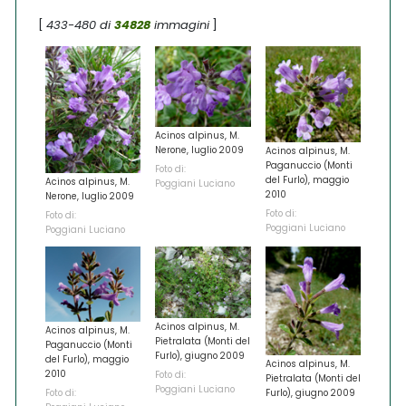
[
433-480 di
34828
immagini
]
Acinos alpinus, M.
Nerone, luglio 2009
Acinos alpinus, M.
Paganuccio (Monti
Foto di:
del Furlo), maggio
Acinos alpinus, M.
Poggiani Luciano
2010
Nerone, luglio 2009
Foto di:
Foto di:
Poggiani Luciano
Poggiani Luciano
Acinos alpinus, M.
Acinos alpinus, M.
Pietralata (Monti del
Paganuccio (Monti
Furlo), giugno 2009
del Furlo), maggio
Acinos alpinus, M.
2010
Foto di:
Pietralata (Monti del
Poggiani Luciano
Furlo), giugno 2009
Foto di: