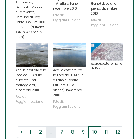
Acquaviva,
T. Arzilla a Fano,
(Fano) dopo una
Grumale, Montione
novembre 2010
piena, dicembre
e Paravento,
2010
Foto di:
Comune di Cagli.
Poggiani Luciano
Foto di:
Carta IGM 1:25.000
Poggiani Luciano
116 IV S.E. (autorizz.
IGM n. 4877 del 2-11-
1998)
Acquedotto romano
di Pesaro
Acque costiere alla
Acque costiere tra
Foce del T. Arzilla
la Foce del T. Arzilla
durante una
a Fano e Pesaro
mareggiata,
(situato sullo
dicembre 2010
sfondo), novembre
2010
Foto di:
Poggiani Luciano
Foto di:
Poggiani Luciano
‹
1
2
...
7
8
9
10
11
12
13