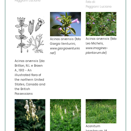
Poggiani Luciano
Foto di:
Poggiani Luciano
Acinos arvensis (foto
Acinos arvensis (foto
Leo Michels,
Giorgio Venturini,
www.imagines-
www.giorgioventurini.
plantarum.de
)
net
)
Acinos arvensis (da:
Britton, N.L. e Brown
A., 1913 - An
illustrated flora of
the northern United
States, Canada and
the British
Possessions
Aconitum
lycoctonum, M.