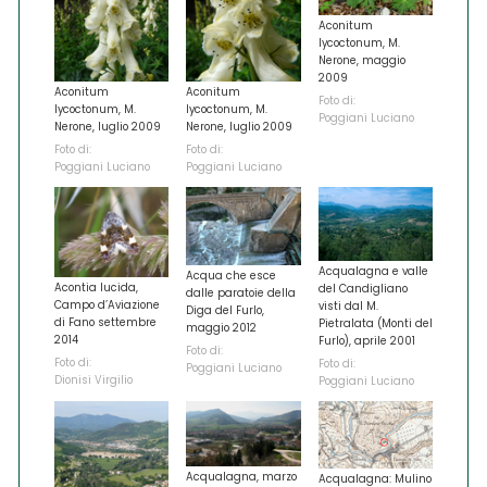
Aconitum
lycoctonum, M.
Nerone, maggio
2009
Aconitum
Aconitum
Foto di:
lycoctonum, M.
lycoctonum, M.
Poggiani Luciano
Nerone, luglio 2009
Nerone, luglio 2009
Foto di:
Foto di:
Poggiani Luciano
Poggiani Luciano
Acqualagna e valle
Acqua che esce
Acontia lucida,
del Candigliano
dalle paratoie della
Campo d’Aviazione
visti dal M.
Diga del Furlo,
di Fano settembre
Pietralata (Monti del
maggio 2012
2014
Furlo), aprile 2001
Foto di:
Foto di:
Foto di:
Poggiani Luciano
Dionisi Virgilio
Poggiani Luciano
Acqualagna, marzo
Acqualagna: Mulino