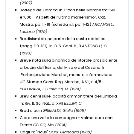
(2007)
Bottega del Barocci In: Pittori nelle Marche tra ‘500
e ‘600 – Aspetti dell’ultimo manierismo”, Cat.
Mostra, pp. 11-19 (scheda n.1, pp.11-12)
ARCANGELI,
Luciano
(1979)
Bradisismi di una parte della costa adriatica
(pagg. 119-131). In: B. S. Geol. It., 9
ANTONELLI, G.
(1890)
Breve nota sulla dinamica del litorale prospiciente
ai bacini dell'Esino, del Misa e del Cesano. In:
'Partecipazione Marche', mens. di informazione
Uff. Stampa Cons. Reg. Marche, A.VII, n.4/5
POLONARA, L.; PRINCIPI, M.
(1981)
Brevi cenni sulle località ammonitifere dell’Umbria
In: Riv. It. Sc. Nat., a. XVII
BELLINI, C.
Brod e acin
GRIMALDI, Giulio
(1905)
C'era una volta la campagna - Valmetauro anni
Trenta
CELSO, Mei
(2014)
Cagli In: 'Picus'
GORI, Giancarlo
(1988)