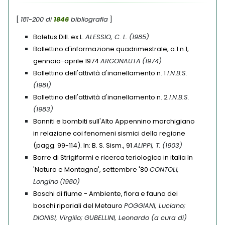
[
181-200 di
1846
bibliografia
]
Boletus Dill. ex L.
ALESSIO, C. L.
(1985)
Bollettino d'informazione quadrimestrale, a.1 n.1,
gennaio-aprile 1974
ARGONAUTA
(1974)
Bollettino dell'attività d'inanellamento n. 1
I.N.B.S.
(1981)
Bollettino dell'attività d'inanellamento n. 2
I.N.B.S.
(1983)
Bonniti e bombiti sull'Alto Appennino marchigiano
in relazione coi fenomeni sismici della regione
(pagg. 99-114). In: B. S. Sism., 91
ALIPPI, T.
(1903)
Borre di Strigiformi e ricerca teriologica in italia In
'Natura e Montagna', settembre '80
CONTOLI,
Longino
(1980)
Boschi di fiume - Ambiente, flora e fauna dei
boschi ripariali del Metauro
POGGIANI, Luciano;
DIONISI, Virgilio; GUBELLINI, Leonardo (a cura di)