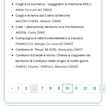
Cagli e la sua terra - viaggiatori e memorie
BRILLI,
Attilio (a cura di)
(1994)
Cagli e le terre dal Catria al Nerone
MAZZACCHERA, Alberto
(1998)
Cale - ubicazione, territorio e la Via Flaminia
ARSENI, Carlo
(1991)
Campagna e città tra Montefeltro e Cesano
PEDROCCO, Giorgio (a cura di)
(1983)
Cantiano In: 'Picus' XII
GORI, Giancarlo
(1997)
Cantiano tra fede e storia. Chiese e cappelle nel
territorio di Cantiano dalle origini ai nostri giorni
PANFILI, Fausto; TANFULLI, Maurizio
(2000)
‹
1
2
...
7
8
9
10
11
12
13
...