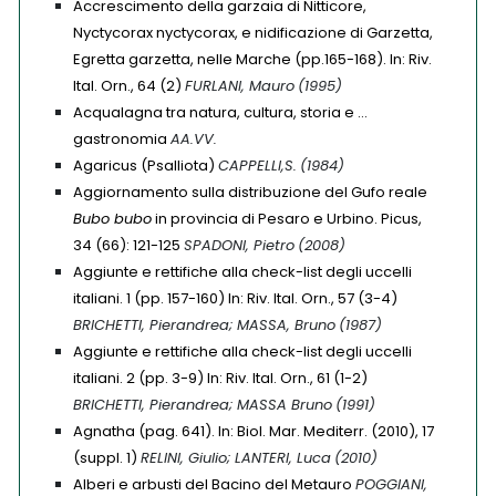
Accrescimento della garzaia di Nitticore,
Nyctycorax nyctycorax, e nidificazione di Garzetta,
Egretta garzetta, nelle Marche (pp.165-168). In: Riv.
Ital. Orn., 64 (2)
FURLANI, Mauro
(1995)
Acqualagna tra natura, cultura, storia e …
gastronomia
AA.VV.
Agaricus (Psalliota)
CAPPELLI,S.
(1984)
Aggiornamento sulla distribuzione del Gufo reale
Bubo bubo
in provincia di Pesaro e Urbino. Picus,
34 (66): 121-125
SPADONI, Pietro
(2008)
Aggiunte e rettifiche alla check-list degli uccelli
italiani. 1 (pp. 157-160) In: Riv. Ital. Orn., 57 (3-4)
BRICHETTI, Pierandrea; MASSA, Bruno
(1987)
Aggiunte e rettifiche alla check-list degli uccelli
italiani. 2 (pp. 3-9) In: Riv. Ital. Orn., 61 (1-2)
BRICHETTI, Pierandrea; MASSA Bruno
(1991)
Agnatha (pag. 641). In: Biol. Mar. Mediterr. (2010), 17
(suppl. 1)
RELINI, Giulio; LANTERI, Luca
(2010)
Alberi e arbusti del Bacino del Metauro
POGGIANI,