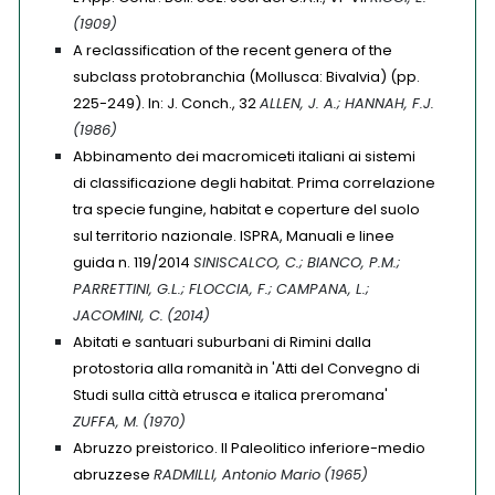
(1909)
A reclassification of the recent genera of the
subclass protobranchia (Mollusca: Bivalvia) (pp.
225-249). In: J. Conch., 32
ALLEN, J. A.; HANNAH, F.J.
(1986)
Abbinamento dei macromiceti italiani ai sistemi
di classificazione degli habitat. Prima correlazione
tra specie fungine, habitat e coperture del suolo
sul territorio nazionale. ISPRA, Manuali e linee
guida n. 119/2014
SINISCALCO, C.; BIANCO, P.M.;
PARRETTINI, G.L.; FLOCCIA, F.; CAMPANA, L.;
JACOMINI, C.
(2014)
Abitati e santuari suburbani di Rimini dalla
protostoria alla romanità in 'Atti del Convegno di
Studi sulla città etrusca e italica preromana'
ZUFFA, M.
(1970)
Abruzzo preistorico. Il Paleolitico inferiore-medio
abruzzese
RADMILLI, Antonio Mario
(1965)