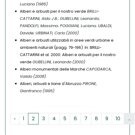
Luciano
(1985)
Alberi e arbusti per il nostro verde
BRILLI-
CATTARINI, Aldo J.B.; GUBELLINI, Leonardo;
PANDOLFI, Massimo; POGGIANI, Luciano; UBALDI,
Davide; URBINATI, Carlo
(2000)
Alberi e arbusti utilizzabili in aree verdi urbane e
ambienti naturali (pagg. 79-196). In: BRILLI-
CATTARINI et al. 2000: Alberi e arbusti per il nostro
verde
GUBELLINI, Leonardo
(2000)
Alberi monumentali delle Marche
CAPODARCA,
Valido
(2008)
Alberi, arbusti e liane d'Abruzzo
PIRONE,
Gianfranco
(1995)
‹
1
2
3
4
5
6
7
8
9
10
...