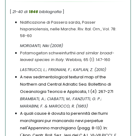
[
21-40 di
1846
bibliografia
]
Nidificazione di Passera sarda, Passer
hispaniolensis, nelle Marche. Riv. Ital. Orn., Vol. 78:
58-60
MORGANTI, Niki
(2008)
Potamogeton schweinfurthii
and similar broad-
leaved species in Italy
. Webbia
,
65 (1): 147-160
LASTRUCCI, L.; FRIGNANI, F.; KAPLAN, Z.
(2010)
A new sedimentological textural map of the
Northern and Central Adriatic Sea. Bollettino di
Oceanologia Teorica e Applicata, 1 (4): 267-271
BRAMBATI, A.; CIABATTI, M.; FANZUTTI, G. P.;
MARABINI, F. & MAROCCO, R.
(1983)
A quali cause è dovuta la perennità dei fiumi
marchigiani pur mancando nevi perpetue
nell'Appennino marchigiano (pagg. 8-13). In:
L'App. Centr. Boll. Sez. Jesi del C.A.I., VI-VII
RICCI, E.