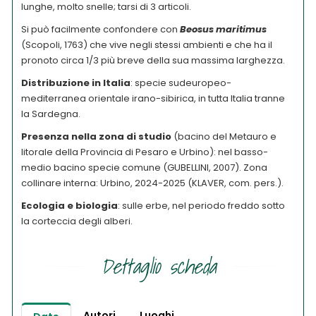
lunghe, molto snelle; tarsi di 3 articoli.
Si può facilmente confondere con
Beosus maritimus
(Scopoli, 1763) che vive negli stessi ambienti e che ha il
pronoto circa 1/3 più breve della sua massima larghezza.
Distribuzione in Italia
: specie sudeuropeo-
mediterranea orientale irano-sibirica, in tutta Italia tranne
la Sardegna.
Presenza nella zona di studio
(bacino del Metauro e
litorale della Provincia di Pesaro e Urbino): nel basso-
medio bacino specie comune (GUBELLINI, 2007). Zona
collinare interna: Urbino, 2024-2025 (KLAVER, com. pers.).
Ecologia e biologia
: sulle erbe, nel periodo freddo sotto
la corteccia degli alberi.
Dettaglio scheda
Autori
Luoghi