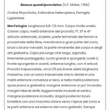
Beo
sus quadripunctatus
(O.F. Müller, 1766)
Ordine Rhynchota, Sottordine Heteroptera, Famiglia
Lygaeidae
Morfologia
: lunghezza 6,8-7,5 mm. Corpo molto snello.
Colore: capo, metà anteriore del pronoto, 1°, 3° e 4°
articolo antennale, scutello, parte terminale dei femori e
prossimale delle tibie, membrana e gran parte del corio,
bruni o bruno-nerastri; la parte rimanente del corpo e degli
arti giallastra. Capo più lungo che largo, zigrinato,
finemente punteggiato; occhi grandi e sporgenti; ocelli 2;
fronte sporgente in avanti; antenne lunghe, con 4 articoli.
Pronoto trapezoidale, circa 1/5 più breve della larghezza
massima, con un solco trasversale che lo divide in una
metà anteriore convessa e nera, e nella metà posteriore
quasi piana e giallastra; margine anteriore un po’ incavato;
margini laterali diritti, leggermente incavati al centro;
margine posteriore incavato; angoli posteriori bruni.
Emielitre con una macchia chiara verso l’apice del corio e
le parti anteriore ed esterna del corio giallastri. Zampe