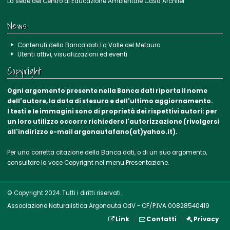
La sede del Centro di Educazione Ambientale Casa Archilei
News
Contenuti della Banca dati La Valle del Metauro
Utenti attivi, visualizzazioni ed eventi
Copyright
Ogni argomento presente nella Banca dati riporta il nome
dell'autore, la data di stesura e dell'ultimo aggiornamento.
I testi e le immagini sono di proprietà dei rispettivi autori: per
un loro utilizzo occorre richiedere l'autorizzazione (rivolgersi
all'indirizzo e-mail argonautafano(at)yahoo.it).
Per una corretta citazione della Banca dati, o di un suo argomento,
consultare la voce
Copyright
nel menu Presentazione.
© Copyright 2024. Tutti i diritti riservati.
Associazione Naturalistica Argonauta OdV - CF/P.IVA 00828540419
Link
Contatti
Privacy