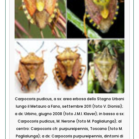
Carpocoris pudicus, a sx: area erbosa dello Stagno Urbani
lungo il Metauro a Fano, settembre 2011 (foto V. Dionisi);
a dx: Urbino, giugno 2008 (foto J.M.I. Klaver); in basso a sx:
Carpocoris pudicus, M. Nerone (foto M. Paglialunga); al
centro: Carpocoris cfr. purpureipennis, Toscana (foto M.
Paglialunga); a dx: Carpocoris purpureipennis, dintorni di