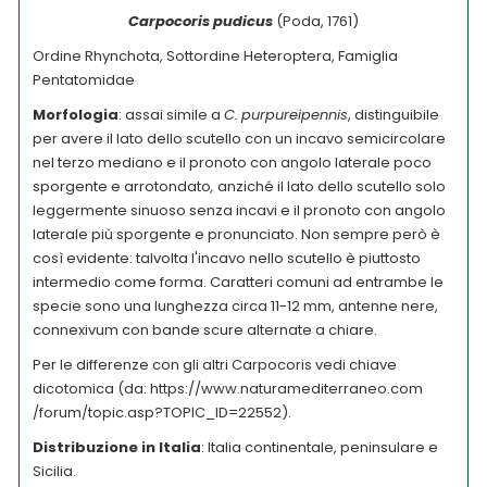
Car
pocoris pudicus
(Poda, 1761)
Ordine Rhynchota, Sottordine Heteroptera, Famiglia
Pentatomidae
Morfologia
: assai simile a
C.
purpureipennis
, distinguibile
per avere il lato dello scutello con un incavo semicircolare
nel terzo mediano e il pronoto con angolo laterale poco
sporgente e arrotondato
,
anziché il lato dello scutello solo
leggermente sinuoso senza incavi e il pronoto con angolo
laterale più sporgente e pronunciato. Non sempre però è
così evidente: talvolta l'incavo nello scutello è piuttosto
intermedio come forma. Caratteri comuni ad entrambe le
specie sono una lunghezza circa 11-12 mm, antenne nere,
connexivum con bande scure alternate a chiare.
Per le differenze con gli altri Carpocoris vedi chiave
dicotomica (da: https://www.naturamediterraneo.com
/forum/topic.asp?TOPIC_ID=22552).
Distribuzione in Italia
: Italia continentale, peninsulare e
Sicilia.