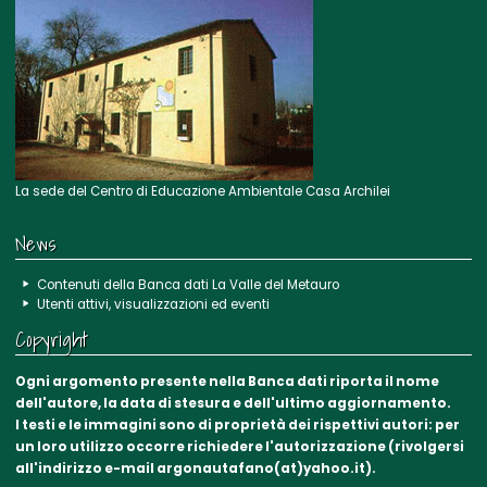
La sede del Centro di Educazione Ambientale Casa Archilei
News
Contenuti della Banca dati La Valle del Metauro
Utenti attivi, visualizzazioni ed eventi
Copyright
Ogni argomento presente nella Banca dati riporta il nome
dell'autore, la data di stesura e dell'ultimo aggiornamento.
I testi e le immagini sono di proprietà dei rispettivi autori: per
un loro utilizzo occorre richiedere l'autorizzazione (rivolgersi
all'indirizzo e-mail argonautafano(at)yahoo.it).