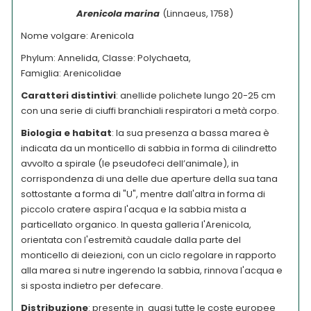
Arenicola marina
(Linnaeus, 1758)
Nome volgare: Arenicola
Phylum: Annelida, Classe: Polychaeta,
Famiglia: Arenicolidae
Caratteri distintivi
: an
ellide polichete lungo 20-25 cm
con una serie di ciuffi branchiali respiratori a metà corpo.
Biologia e habitat
:
la sua presenza a bassa marea è
indicata da un monticello di sabbia in forma di cilindretto
avvolto a spirale (le pseudofeci dell’animale), in
corrispondenza di una delle due aperture della sua tana
sottostante a forma di "U", mentre dall'altra in forma di
piccolo cratere aspira l'acqua e la sabbia mista a
particellato organico. In questa galleria l'Arenicola,
orientata con l'estremità caudale dalla parte del
monticello di deiezioni, con un ciclo regolare in rapporto
alla marea si nutre ingerendo la sabbia, rinnova l'acqua e
si sposta indietro per defecare.
Distribuzione
: presente in quasi tutte le coste europee