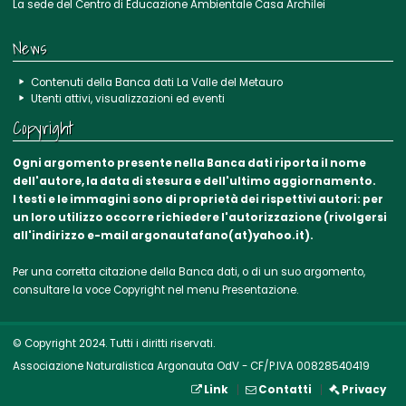
La sede del Centro di Educazione Ambientale Casa Archilei
News
Contenuti della Banca dati La Valle del Metauro
Utenti attivi, visualizzazioni ed eventi
Copyright
Ogni argomento presente nella Banca dati riporta il nome
dell'autore, la data di stesura e dell'ultimo aggiornamento.
I testi e le immagini sono di proprietà dei rispettivi autori: per
un loro utilizzo occorre richiedere l'autorizzazione (rivolgersi
all'indirizzo e-mail argonautafano(at)yahoo.it).
Per una corretta citazione della Banca dati, o di un suo argomento,
consultare la voce
Copyright
nel menu Presentazione.
© Copyright 2024. Tutti i diritti riservati.
Associazione Naturalistica Argonauta OdV - CF/P.IVA 00828540419
Link
Contatti
Privacy