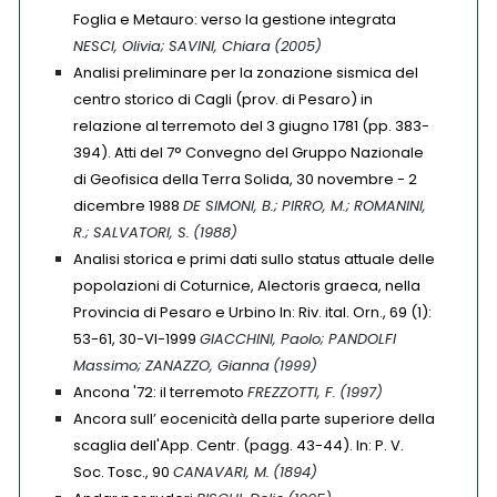
Foglia e Metauro: verso la gestione integrata
NESCI, Olivia; SAVINI, Chiara
(2005)
Analisi preliminare per la zonazione sismica del
centro storico di Cagli (prov. di Pesaro) in
relazione al terremoto del 3 giugno 1781 (pp. 383-
394). Atti del 7° Convegno del Gruppo Nazionale
di Geofisica della Terra Solida, 30 novembre - 2
dicembre 1988
DE SIMONI, B.; PIRRO, M.; ROMANINI,
R.; SALVATORI, S.
(1988)
Analisi storica e primi dati sullo status attuale delle
popolazioni di Coturnice, Alectoris graeca, nella
Provincia di Pesaro e Urbino In: Riv. ital. Orn., 69 (1):
53-61, 30-VI-1999
GIACCHINI, Paolo; PANDOLFI
Massimo; ZANAZZO, Gianna
(1999)
Ancona '72: il terremoto
FREZZOTTI, F.
(1997)
Ancora sull’ eocenicità della parte superiore della
scaglia delI'App. Centr. (pagg. 43-44). In: P. V.
Soc. Tosc., 90
CANAVARI, M.
(1894)