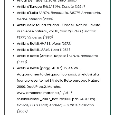
Andar per ruderi
BISCHI, Delio
(1995)
Anfibi d'Europa
BALLASINA, Donato
(1984)
Anfibi d'Italia
LANZA, Benedetto; NISTRI, Annamaria;
VANNI, Stefano
(2009)
Anfibi della fauna italiana - Urodeli. Natura - rivista
di scienze naturali, vol. 81, fasc 2/3
ZUFFI, Marco;
FERRI, Vincenzo
(1990)
Anfibi e Rettili
HVASS, Hans
(1973)
Anfibi e Rettili
LAPINI, Luca
(1983)
Anfibi e Rettili (Anfibia, Reptilia)
LANZA, Benedetto
(1983)
Anfibi e Rettili (pagg. 41-67). In: AA.VV. -
Aggiornamento dei quadri conoscitivi relativi alla
fauna presente nei Siti della Rete europea Natura
2000. DocUP ob.2, Marche,
www.ambiente.marche.it/.../0/.../
studifaunistici_2007_natura2000.pdf
FIACCHINI,
Davide; PELLEGRINI, Andrea; SPILINGA Cristiano
(2007)