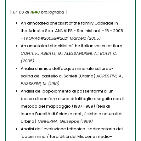
[
61-80 di
1846
bibliografia
]
An annotated checklist of the family Gobiidae in
the Adriatic Sea. ANNALES - Ser. hist.nat. - 15 - 2005
- 1
KOVA&#268;I&#262;, Marcelo
(2005)
An annotated checklist of the Italian vascular flora
CONTI, F.; ABBATE, G.; ALESSANDRINI, A.; BLASI, C.
(2005)
Analisi chimica dell'acqua minerale sulfureo-
salina del castello di Schieti (Urbino)
AGRESTINI, A.;
PASSERINI, M.
(1919)
Analisi del popolamento di passeriformi di un
bosco di conifere e uno di latifoglie eseguita con il
metodo del mappaggio (1987-1989) (tesi di
laurea Facoltà di Scienze mat., fisiche e naturali di
Urbino)
TANFERNA, Giuseppe
(1989)
Analisi dell'evoluzione tettonico-sedimentaria dei
'bacini minori' torbiditici del Miocene medio-