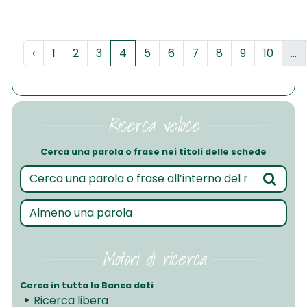
‹
1
2
3
4
5
6
7
8
9
10
...
Ricerca veloce
Cerca una parola o frase nei titoli delle schede
Motori di ricerca
Cerca in tutta la Banca dati
Ricerca libera