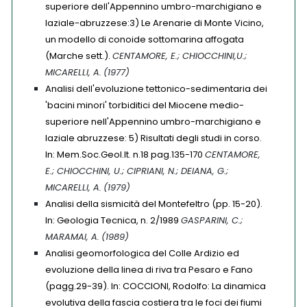
superiore dell'Appennino umbro-marchigiano e
laziale-abruzzese:3) Le Arenarie di Monte Vicino,
un modello di conoide sottomarina affogata
(Marche sett.).
CENTAMORE, E.; CHIOCCHINI,U.;
MICARELLI, A.
(1977)
Analisi dell'evoluzione tettonico-sedimentaria dei
'bacini minori' torbiditici del Miocene medio-
superiore nell'Appennino umbro-marchigiano e
laziale abruzzese: 5) Risultati degli studi in corso.
In: Mem.Soc.Geol.It. n.18 pag.135-170
CENTAMORE,
E.; CHIOCCHINI, U.; CIPRIANI, N.; DEIANA, G.;
MICARELLI, A.
(1979)
Analisi della sismicità del Montefeltro (pp. 15-20).
In: Geologia Tecnica, n. 2/1989
GASPARINI, C.;
MARAMAI, A.
(1989)
Analisi geomorfologica del Colle Ardizio ed
evoluzione della linea di riva tra Pesaro e Fano
(pagg.29-39). In: COCCIONI, Rodolfo: La dinamica
evolutiva della fascia costiera tra le foci dei fiumi